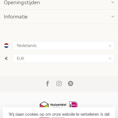
Openingstijden
Informatie
€
Wij slaan cookies op om onze website te verbeteren. Is dat
© Copyright 2026 Belob stories
- Powered by
Lightspeed
-