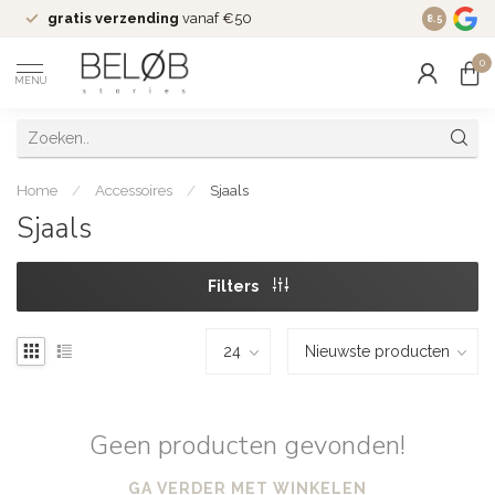
gratis verzending
vanaf €50
Wekelijks
8.5
0
MENU
Home
/
Accessoires
/
Sjaals
Sjaals
Filters
Geen producten gevonden!
GA VERDER MET WINKELEN