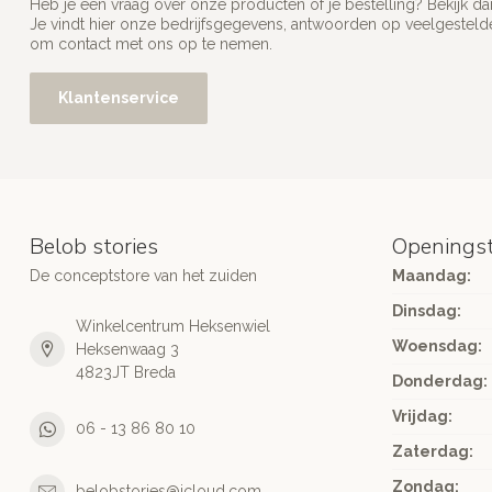
Heb je een vraag over onze producten of je bestelling? Bekijk d
Je vindt hier onze bedrijfsgegevens, antwoorden op veelgesteld
om contact met ons op te nemen.
Klantenservice
Belob stories
Openingst
De conceptstore van het zuiden
Maandag:
Dinsdag:
Winkelcentrum Heksenwiel
Woensdag:
Heksenwaag 3
4823JT Breda
Donderdag:
Vrijdag:
06 - 13 86 80 10
Zaterdag:
Zondag:
belobstories@icloud.com