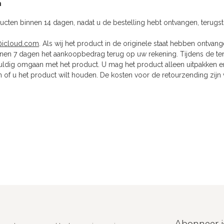
n
cten binnen 14 dagen, nadat u de bestelling hebt ontvangen, terugstu
@icloud.com
. Als wij het product in de originele staat hebben ontvan
innen 7 dagen het aankoopbedrag terug op uw rekening. Tijdens de ter
ldig omgaan met het product. U mag het product alleen uitpakken e
 of u het product wilt houden. De kosten voor de retourzending zijn
Abonneer j