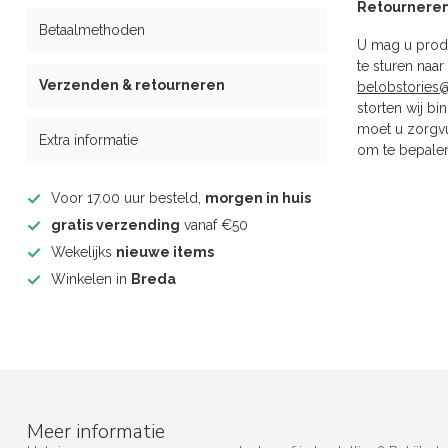
Retournere
Betaalmethoden
U mag u produ
te sturen naar
Verzenden & retourneren
belobstories
storten wij b
moet u zorgvu
Extra informatie
om te bepalen
Voor 17.00 uur besteld,
morgen in huis
gratis verzending
vanaf €50
Wekelijks
nieuwe items
Winkelen in
Breda
Meer informatie