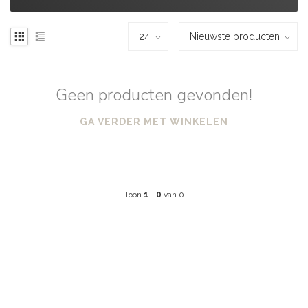
Geen producten gevonden!
GA VERDER MET WINKELEN
Toon
1
-
0
van 0