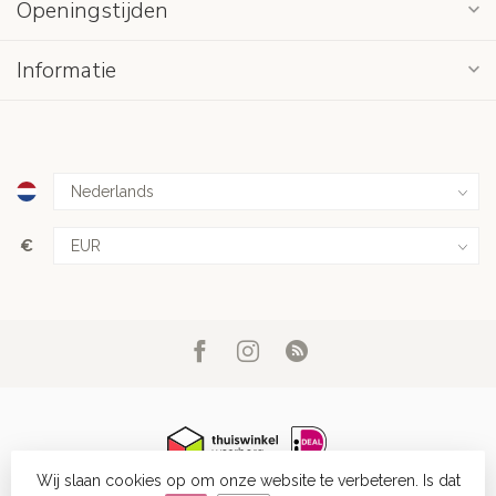
Openingstijden
Informatie
€
Wij slaan cookies op om onze website te verbeteren. Is dat
© Copyright 2026 Belob stories
- Powered by
Lightspeed
-