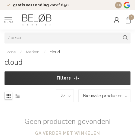
gratis verzending
vanaf €50
Wekelijks
8.5
0
MENU
Home
/
Merken
/
cloud
cloud
Filters
Geen producten gevonden!
GA VERDER MET WINKELEN