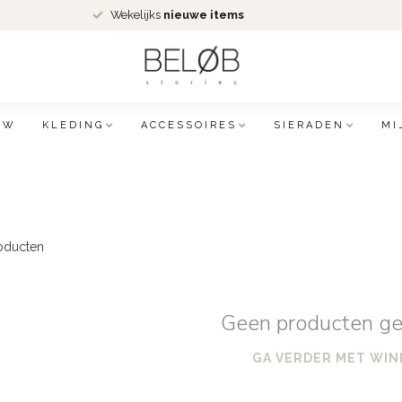
Wekelijks
nieuwe items
EW
KLEDING
ACCESSOIRES
SIERADEN
MI
oducten
Geen producten g
GA VERDER MET WIN