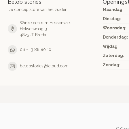
Belob stories
Openingst
De conceptstore van het zuiden
Maandag:
Dinsdag:
Winkelcentrum Heksenwiel
Woensdag:
Heksenwaag 3
4823JT Breda
Donderdag:
Vrijdag:
06 - 13 86 80 10
Zaterdag:
Zondag:
belobstories@icloud.com
© Copyr