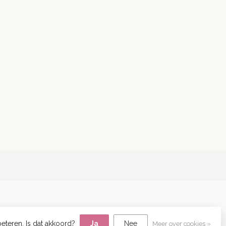
eteren. Is dat akkoord?
Ja
Nee
Meer over cookies »
lopment