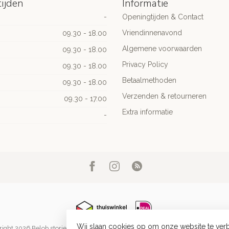
ijden
Informatie
-
Openingtijden & Contact
Vriendinnenavond
09.30 - 18.00
Algemene voorwaarden
09.30 - 18.00
Privacy Policy
09.30 - 18.00
Betaalmethoden
09.30 - 18.00
Verzenden & retourneren
09.30 - 17.00
Extra informatie
-
Wij slaan cookies op om onze website te verb
ight 2026 Belob stories
- Powered by
Lightspeed
-
Lightspeed design
by
Dyve