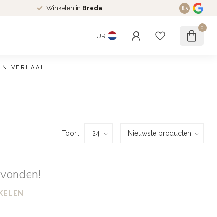
Winkelen in
Breda
8.5
0
EUR
JN VERHAAL
Toon:
evonden!
KELEN