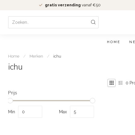
gratis verzending
vanaf €50
HOME
N
Home
/
Merken
/
ichu
ichu
0
Pr
Prijs
Min
Max