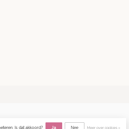
eteren. Is dat akkoord?
Ja
Nee
Meer over cookies »
lopment