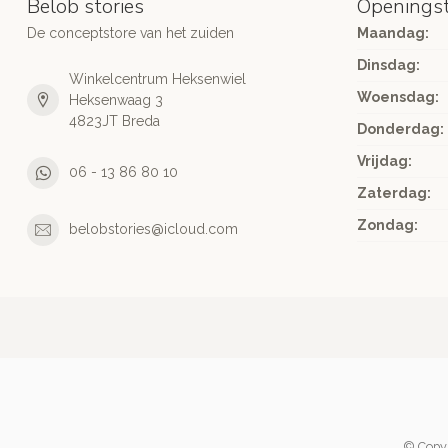
Belob stories
Openingst
De conceptstore van het zuiden
Maandag:
Dinsdag:
Winkelcentrum Heksenwiel
Woensdag:
Heksenwaag 3
4823JT Breda
Donderdag:
Vrijdag:
06 - 13 86 80 10
Zaterdag:
Zondag:
belobstories@icloud.com
© Copyr