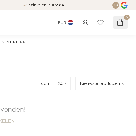
Winkelen in
Breda
8.5
0
EUR
JN VERHAAL
Toon:
evonden!
KELEN