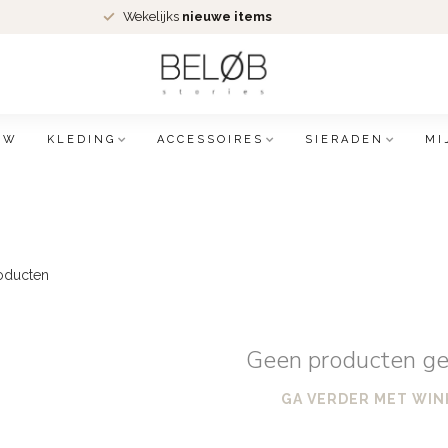
Wekelijks
nieuwe items
EW
KLEDING
ACCESSOIRES
SIERADEN
MI
oducten
Geen producten g
GA VERDER MET WIN