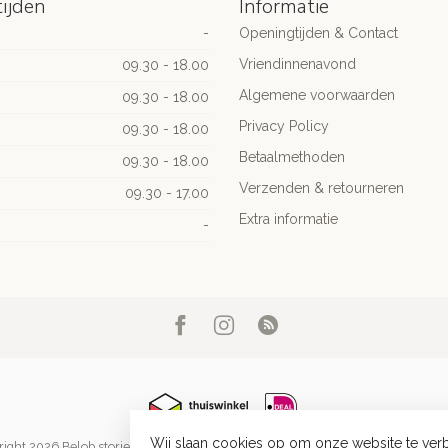
ijden
Informatie
-
Openingtijden & Contact
Vriendinnenavond
09.30 - 18.00
Algemene voorwaarden
09.30 - 18.00
Privacy Policy
09.30 - 18.00
Betaalmethoden
09.30 - 18.00
Verzenden & retourneren
09.30 - 17.00
Extra informatie
-
Wij slaan cookies op om onze website te verb
ight 2026 Belob stories
- Powered by
Lightspeed
-
Lightspeed design
by
Dyve