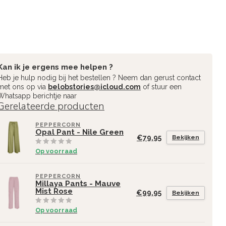
Kan ik je ergens mee helpen ?
Heb je hulp nodig bij het bestellen ? Neem dan gerust contact
met ons op via
belobstories@icloud.com
of stuur een
Whatsapp berichtje naar
Gerelateerde producten
PEPPERCORN
Opal Pant - Nile Green
€79,95
Bekijken
Op voorraad
PEPPERCORN
Millaya Pants - Mauve
Mist Rose
€99,95
Bekijken
Op voorraad