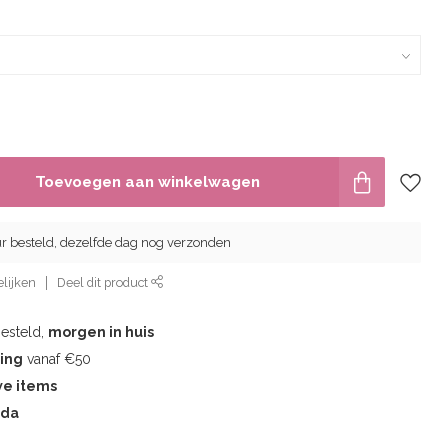
Toevoegen aan winkelwagen
ur besteld, dezelfde dag nog verzonden
lijken
Deel dit product
besteld,
morgen in huis
ding
vanaf €50
we items
eda