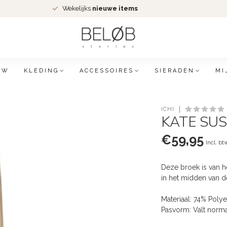
Wekelijks
nieuwe items
EW
KLEDING
ACCESSOIRES
SIERADEN
MI
ICHI
KATE SUS 
€59,95
Incl. bt
Deze broek is van h
in het midden van d
Materiaal: 74% Poly
Pasvorm: Valt norm