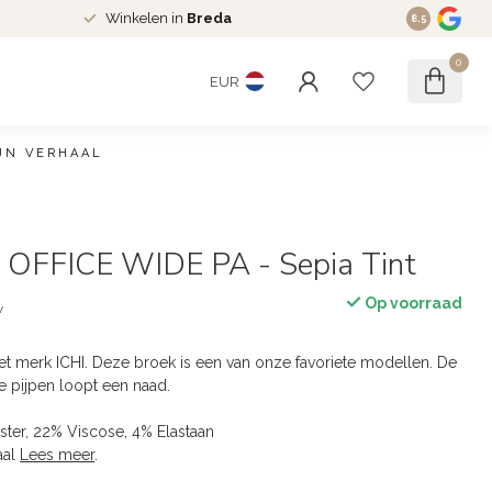
Winkelen in
Breda
8.5
0
EUR
JN VERHAAL
0 beoordelingen
OFFICE WIDE PA - Sepia Tint
Op voorraad
w
et merk ICHI. Deze broek is een van onze favoriete modellen. De
e pijpen loopt een naad.
ester, 22% Viscose, 4% Elastaan
aal
Lees meer
.