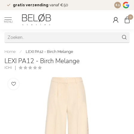
gratis verzending
vanaf €50
Wekelijks
8.5
0
MENU
Home
/
LEXI PA12 - Birch Melange
LEXI PA12 - Birch Melange
ICHI
(0)