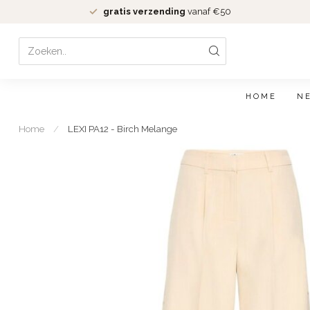
gratis verzending
vanaf €50
HOME
N
Home
/
LEXI PA12 - Birch Melange