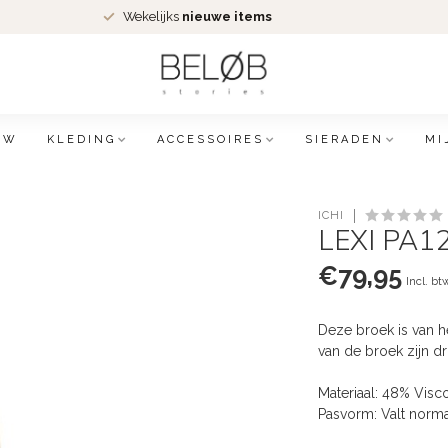
Wekelijks
nieuwe items
EW
KLEDING
ACCESSOIRES
SIERADEN
MI
ICHI
LEXI PA12
€79,95
Incl. bt
Deze broek is van he
van de broek zijn 
Materiaal: 48% Visc
Pasvorm: Valt norm