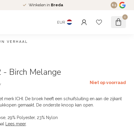
Winkelen in
Breda
8.5
0
EUR
JN VERHAAL
0 beoordelingen
 - Birch Melange
Niet op voorraad
w
t merk ICHI. De broek heeft een schuifsluiting en aan de zijkant
drukkopen gemaakt. De onderste knoop kan open.
ose, 29% Polyester, 23% Nylon
aal
Lees meer
.