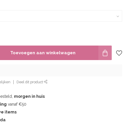
Toevoegen aan winkelwagen
lijken
Deel dit product
besteld,
morgen in huis
ding
vanaf €50
we items
eda