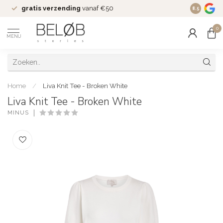
gratis verzending
vanaf €50
Wekelijks
8.5
0
MENU
Home
/
Liva Knit Tee - Broken White
Liva Knit Tee - Broken White
MINUS
(0)