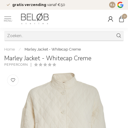
gratis verzending
vanaf €50
Wekelijks
8.5
0
MENU
Home
/
Marley Jacket - Whitecap Creme
Marley Jacket - Whitecap Creme
PEPPERCORN
(0)